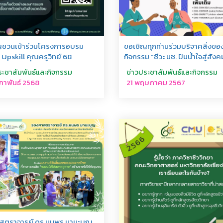
ขอเชิญทุกท่านร่วมบริจาคสิ่งขอ
ญชวนเข้าร่วมโครงการอบรม
กิจกรรม “ชีวะ มช. ปันน้ำใจสู่สังค
 Upskill คุณครูวิทย์ 68
ข่าวประชาสัมพันธ์และกิจกรรม
ระชาสัมพันธ์และกิจกรรม
21 พฤษภาคม 2567
มภาพันธ์ 2568
สตราจารย์ ดร.มนพร มานะบุญ