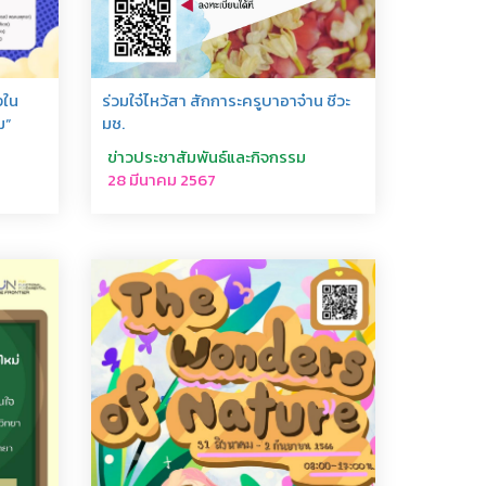
งใน
ร่วมใจ๋ไหว้สา สักการะครูบาอาจ๋าน ชีวะ
ม”
มช.
ข่าวประชาสัมพันธ์และกิจกรรม
28 มีนาคม 2567