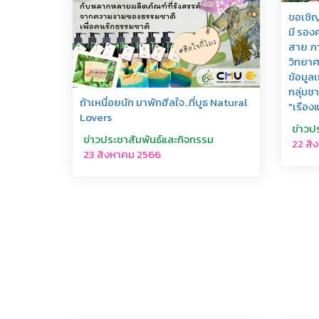
ขอเชิญ
มี รอง
สาย ภา
วิทยาศ
ข้อมูล
กลุ่มช
ถ้าเหนื่อยนัก มาพักฮีลใจ..ที่บูธ Natural
"เรือง
Lovers
ข่าวป
ข่าวประชาสัมพันธ์และกิจกรรม
22 สิ
23 สิงหาคม 2566