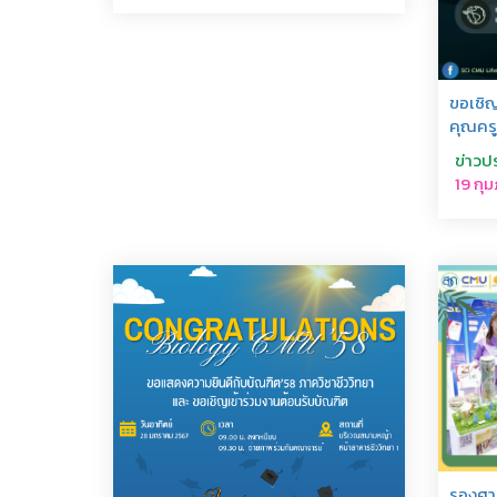
ขอเชิ
คุณครู
ข่าวป
19 กุ
รองศา