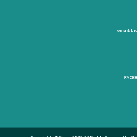
email: b
FACEB