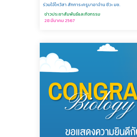
ร่วมใจ๋ไหว้สา สักการะครูบาอาจ๋าน ชีวะ มช.
ข่าวประชาสัมพันธ์และกิจกรรม
28 มีนาคม 2567