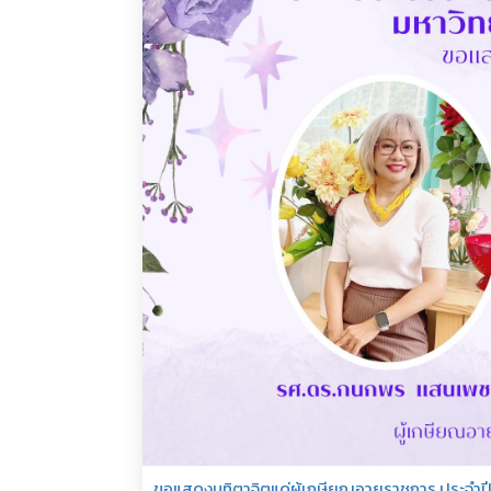
ขอแสดงมุทิตาจิตแด่ผู้เกษียณอายุราชการ ประจำปี