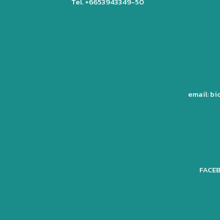
Tel. +6653943349-50
email: b
FACEB