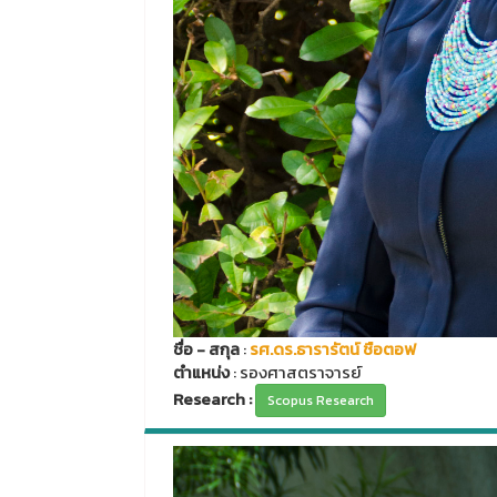
ชื่อ - สกุล
:
รศ.ดร.ธารารัตน์ ชือตอฟ
ตำแหน่ง
: รองศาสตราจารย์
Research :
Scopus Research