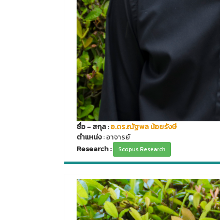
ชื่อ - สกุล
:
อ.ดร.ณัฐพล น้อยรังษี
ตำแหน่ง
: อาจารย์
Research :
Scopus Research