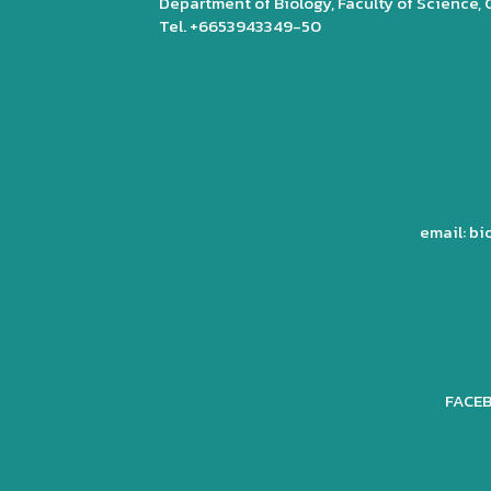
Department of Biology, Faculty of Science,
Tel. +6653943349-50
email: b
FACEB