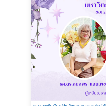
ขอแสดงมุทิตาจิตแด่ผู้เกษียณอายุราชการ ประจำปี