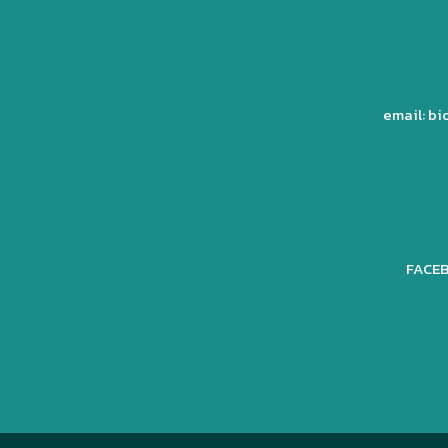
email: b
FACEB