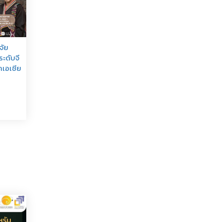
จัย
ะดับจี
คเอเชีย